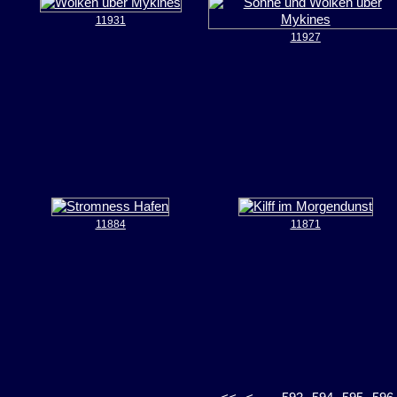
11931
11927
11884
11871