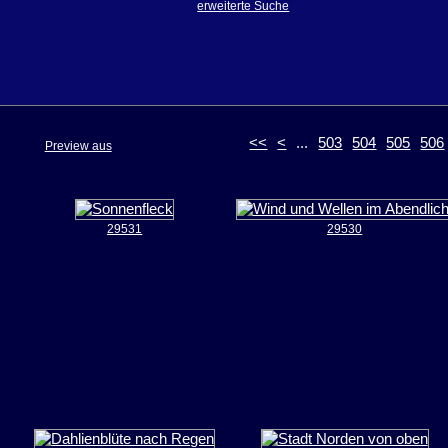
erweiterte Suche
<<
<
...
503
504
505
506
Preview aus
29531
29530