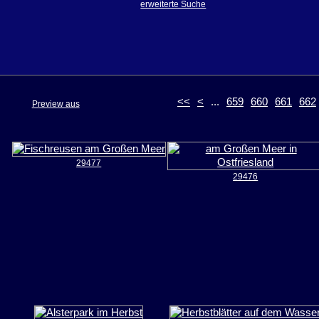
erweiterte Suche
<<
<
...
659
660
661
662
Preview aus
29477
29476