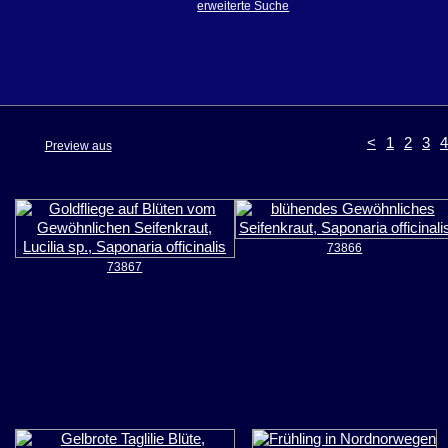
erweiterte Suche
<
1
2
3
4
Preview aus
73866
73867