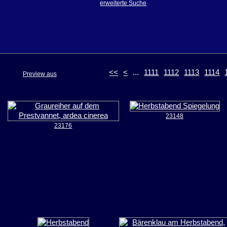
erweiterte Suche
<<
<
...
1111
1112
1113
1114
Preview aus
23148
23176