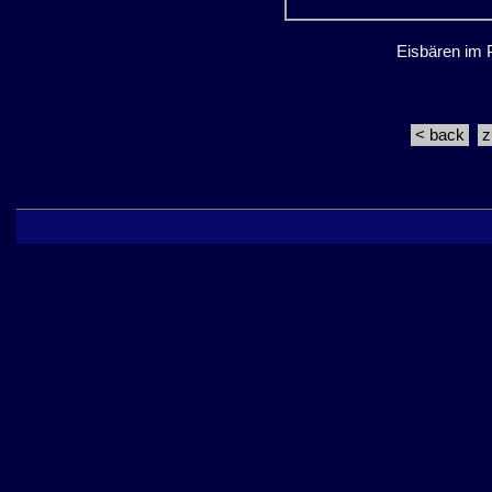
Eisbären im 
< back
z