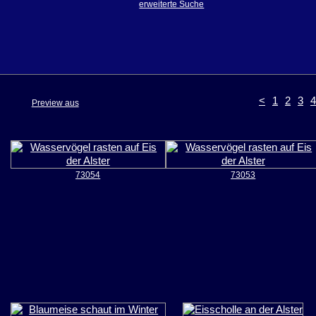
erweiterte Suche
<
1
2
3
4
Preview aus
73054
73053