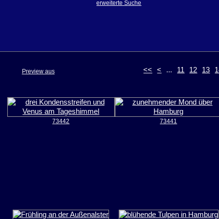
erweiterte Suche
<<
<
...
11
12
13
1
Preview aus
73442
73441