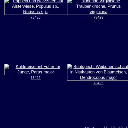
73430
73429
73426
73425