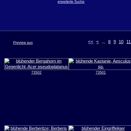
erweiterte Suche
<<
<
...
8
9
10
11
Preview aus
73502
73501