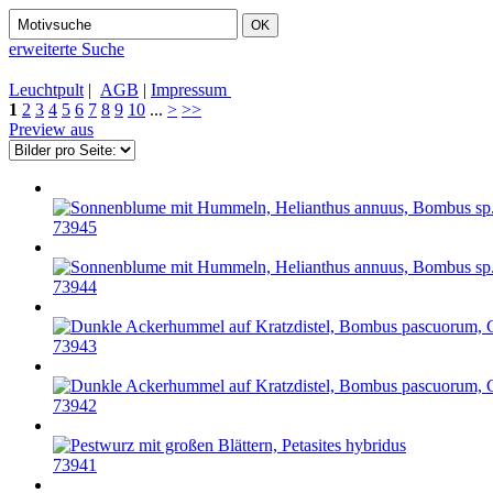
erweiterte Suche
Leuchtpult
|
AGB
|
Impressum
1
2
3
4
5
6
7
8
9
10
...
>
>>
Preview aus
73945
73944
73943
73942
73941