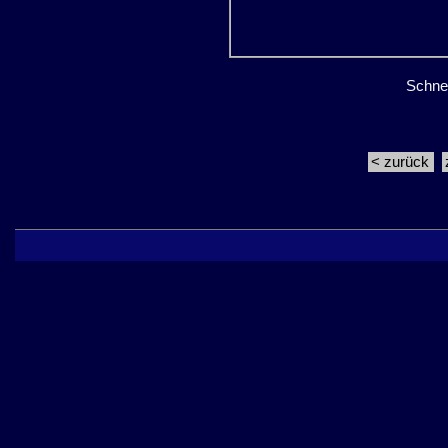
Schne
< zurück