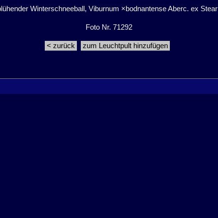
blühender Winterschneeball, Viburnum ×bodnantense Aberc. ex Stear
Foto Nr. 71292
< zurück
zum Leuchtpult hinzufügen